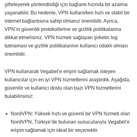
şifreleyerek yönlendirdiği için bağlantı hızında bir azalma
yaşanabilir. Bu nedenle, VPN kullanırken hızlı ve stabil bir
internet bağlantısına sahip olmanız önemlidir. Ayrıca,
VPN’in güvenlik protokollerine ve gizlilik politikalarına
dikkat etmelisiniz. VPN hizmeti sağlayan şirketin log
tutmaması ve gizlilik politikalarının kullanıcı odaklı olması
önemlidir.
VPN kullanarak Vegabet’e erişim sağlamak isteyen
kullanıcılar için en iyi VPN hizmetlerini araştırdık. Aşağıda,
güvenilir ve kullanıcı dostu olan bazı VPN hizmetlerini
bulabilirsiniz:
NordVPN: Yüksek hızlı ve güvenli bir VPN hizmeti olan
NordVPN, Türkiye’de bulunan sunucularıyla Vegabet’e
erişim sağlamak için ideal bir seçenektir.