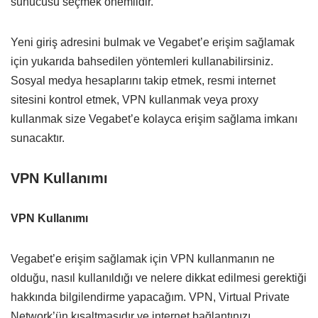
sunucusu seçmek önemlidir.
Yeni giriş adresini bulmak ve Vegabet’e erişim sağlamak
için yukarıda bahsedilen yöntemleri kullanabilirsiniz.
Sosyal medya hesaplarını takip etmek, resmi internet
sitesini kontrol etmek, VPN kullanmak veya proxy
kullanmak size Vegabet’e kolayca erişim sağlama imkanı
sunacaktır.
VPN Kullanımı
VPN Kullanımı
Vegabet’e erişim sağlamak için VPN kullanmanın ne
olduğu, nasıl kullanıldığı ve nelere dikkat edilmesi gerektiği
hakkında bilgilendirme yapacağım. VPN, Virtual Private
Network’ün kısaltmasıdır ve internet bağlantınızı