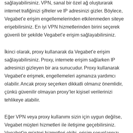
sağlayabilirsiniz. VPN, sanal bir özel ağ oluşturarak
internet trafiğinizi şifreler ve IP adresinizi gizler. Böylece,
Vegabet’e erişim engellemelerinden etkilenmeden siteye
erişebilirsiniz. En iyi VPN hizmetlerinden birini seçerek
güvenli bir şekilde Vegabet’e erişim sağlayabilirsiniz.
İkinci olarak, proxy kullanarak da Vegabet’e erişim
sağlayabilirsiniz. Proxy, internete erişim sağlarken IP
adresinizi gizleyen bir ara sunucudur. Proxy kullanarak
Vegabet’e erişmek, engellemeleri aşmanıza yardımcı
olabilir. Ancak proxy seçerken dikkatli olmanız önemlidir,
çünkü güvenilir olmayan proxy’ler kişisel verilerinizi
tehlikeye atabilir.
Eğer VPN veya proxy kullanımı sizin için uygun değilse,
Vegabet müşteri hizmetleri ile iletişime geçebilirsiniz.
Vegabet’in müşteri hizmetleri ekibi, erişim sorunlarınızı