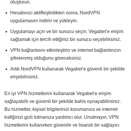
oluşturun.
Hesabınızı aktifleştirdikten sonra, NordVPN
uygulamasını indirin ve yükleyin.
Uygulamayı açın ve bir sunucu seçin. Vegabet’e erişim
sağlamak için tercih ettiğiniz bir sunucu seçebilirsiniz.
VPN bağlantısını etkinleştirin ve internet bağlantınızın
şifrelenmiş olduğunu göreceksiniz.
Artık NordVPN kullanarak Vegabet’e güvenli bir şekilde
erişebilirsiniz.
En iyi VPN hizmetlerini kullanarak Vegabet’e erişim
sağlayabilir ve güvenli bir şekilde bahis oynayabilirsiniz.
Bu hizmetler, kişisel bilgilerinizi korumanıza ve internet
trafiğinizi gizli tutmanıza yardımcı olur. Unutmayın, VPN
hizmetlerini kullanırken güvenilir ve lisanslı bir sağlayıcı