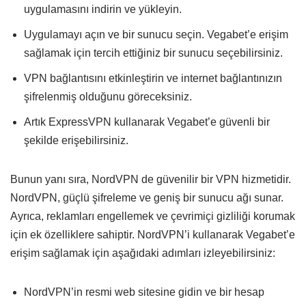
uygulamasını indirin ve yükleyin.
Uygulamayı açın ve bir sunucu seçin. Vegabet’e erişim
sağlamak için tercih ettiğiniz bir sunucu seçebilirsiniz.
VPN bağlantısını etkinleştirin ve internet bağlantınızın
şifrelenmiş olduğunu göreceksiniz.
Artık ExpressVPN kullanarak Vegabet’e güvenli bir
şekilde erişebilirsiniz.
Bunun yanı sıra, NordVPN de güvenilir bir VPN hizmetidir.
NordVPN, güçlü şifreleme ve geniş bir sunucu ağı sunar.
Ayrıca, reklamları engellemek ve çevrimiçi gizliliği korumak
için ek özelliklere sahiptir. NordVPN’i kullanarak Vegabet’e
erişim sağlamak için aşağıdaki adımları izleyebilirsiniz:
NordVPN’in resmi web sitesine gidin ve bir hesap