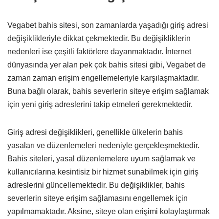
Vegabet bahis sitesi, son zamanlarda yaşadığı giriş adresi
değişiklikleriyle dikkat çekmektedir. Bu değişikliklerin
nedenleri ise çeşitli faktörlere dayanmaktadır. İnternet
dünyasında yer alan pek çok bahis sitesi gibi, Vegabet de
zaman zaman erişim engellemeleriyle karşılaşmaktadır.
Buna bağlı olarak, bahis severlerin siteye erişim sağlamak
için yeni giriş adreslerini takip etmeleri gerekmektedir.
Giriş adresi değişiklikleri, genellikle ülkelerin bahis
yasaları ve düzenlemeleri nedeniyle gerçekleşmektedir.
Bahis siteleri, yasal düzenlemelere uyum sağlamak ve
kullanıcılarına kesintisiz bir hizmet sunabilmek için giriş
adreslerini güncellemektedir. Bu değişiklikler, bahis
severlerin siteye erişim sağlamasını engellemek için
yapılmamaktadır. Aksine, siteye olan erişimi kolaylaştırmak