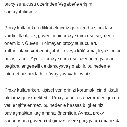
proxy sunucusu üzerinden Vegabet’e erişim
sağlayabilirsiniz.
Proxy kullanırken dikkat etmeniz gereken bazı noktalar
vardır. İlk olarak, güvenilir bir proxy sunucusu seçmeniz
önemlidir. Güvenilir olmayan proxy sunucuları,
kullanıcıların verilerini çalabilir veya kötü amaçlı yazılımlar
bulaştırabilir. Ayrıca, proxy sunucusu üzerinden yapılan
bağlantılar genellikle daha yavaş olabilir, bu nedenle
internet hızınızda bir düşüş yaşayabilirsiniz.
Proxy kullanırken, kişisel verilerinizi korumak için dikkatli
olmanız gerekmektedir. Proxy sunucusu üzerinden geçen
veriler şifrelenmez, bu nedenle hassas bilgilerinizi
paylaşmaktan kaçınmanız önemlidir. Ayrıca, proxy
sunucusuna güvenmediğiniz sitelere giriş yapmamanız da