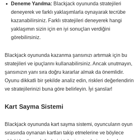
Deneme Yanılma:
Blackjack oyununda stratejileri
deneyerek ve farklı yaklaşımlarla oynayarak tecrübe
kazanabilirsiniz. Farklı stratejileri deneyerek hangi
yaklaşımın sizin için en iyi sonuçları verdiğini
görebilirsiniz.
Blackjack oyununda kazanma şansınızı artırmak için bu
stratejileri ve ipuçlarını kullanabilirsiniz. Ancak unutmayın,
şansınızın yanı sıra doğru kararlar almak da önemlidir.
Oyunu dikkatli bir şekilde analiz edin, riskleri değerlendirin
ve stratejilerinizi buna göre belirleyin. İyi şanslar!
Kart Sayma Sistemi
Blackjack oyununda kart sayma sistemi, oyuncuların oyun
sırasında oynanan kartları takip etmelerine ve böylece