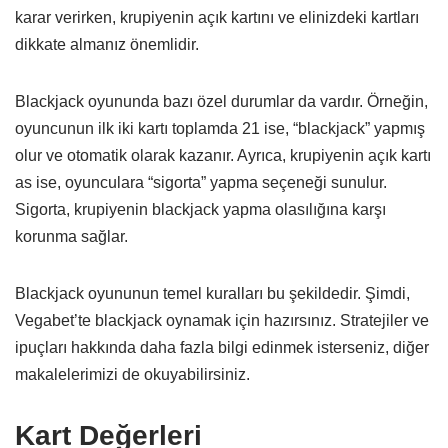
karar verirken, krupiyenin açık kartını ve elinizdeki kartları
dikkate almanız önemlidir.
Blackjack oyununda bazı özel durumlar da vardır. Örneğin,
oyuncunun ilk iki kartı toplamda 21 ise, “blackjack” yapmış
olur ve otomatik olarak kazanır. Ayrıca, krupiyenin açık kartı
as ise, oyunculara “sigorta” yapma seçeneği sunulur.
Sigorta, krupiyenin blackjack yapma olasılığına karşı
korunma sağlar.
Blackjack oyununun temel kuralları bu şekildedir. Şimdi,
Vegabet’te blackjack oynamak için hazırsınız. Stratejiler ve
ipuçları hakkında daha fazla bilgi edinmek isterseniz, diğer
makalelerimizi de okuyabilirsiniz.
Kart Değerleri