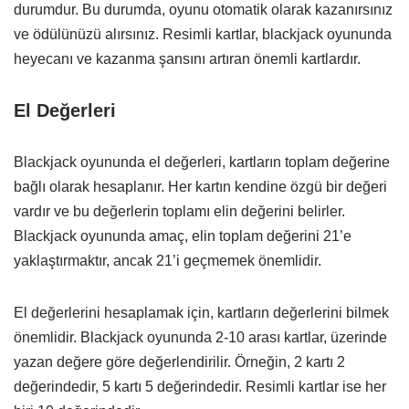
durumdur. Bu durumda, oyunu otomatik olarak kazanırsınız
ve ödülünüzü alırsınız. Resimli kartlar, blackjack oyununda
heyecanı ve kazanma şansını artıran önemli kartlardır.
El Değerleri
Blackjack oyununda el değerleri, kartların toplam değerine
bağlı olarak hesaplanır. Her kartın kendine özgü bir değeri
vardır ve bu değerlerin toplamı elin değerini belirler.
Blackjack oyununda amaç, elin toplam değerini 21’e
yaklaştırmaktır, ancak 21’i geçmemek önemlidir.
El değerlerini hesaplamak için, kartların değerlerini bilmek
önemlidir. Blackjack oyununda 2-10 arası kartlar, üzerinde
yazan değere göre değerlendirilir. Örneğin, 2 kartı 2
değerindedir, 5 kartı 5 değerindedir. Resimli kartlar ise her