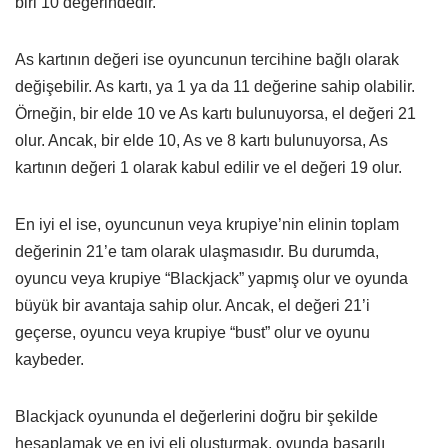
biri 10 değerindedir.
As kartının değeri ise oyuncunun tercihine bağlı olarak
değişebilir. As kartı, ya 1 ya da 11 değerine sahip olabilir.
Örneğin, bir elde 10 ve As kartı bulunuyorsa, el değeri 21
olur. Ancak, bir elde 10, As ve 8 kartı bulunuyorsa, As
kartının değeri 1 olarak kabul edilir ve el değeri 19 olur.
En iyi el ise, oyuncunun veya krupiye’nin elinin toplam
değerinin 21’e tam olarak ulaşmasıdır. Bu durumda,
oyuncu veya krupiye “Blackjack” yapmış olur ve oyunda
büyük bir avantaja sahip olur. Ancak, el değeri 21’i
geçerse, oyuncu veya krupiye “bust” olur ve oyunu
kaybeder.
Blackjack oyununda el değerlerini doğru bir şekilde
hesaplamak ve en iyi eli oluşturmak, oyunda başarılı