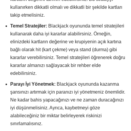
kullanırken dikkatli olmalı ve dikkatli bir şekilde kartları
takip etmelisiniz.
Temel Stratejiler:
Blackjack oyununda temel stratejileri
kullanarak daha iyi kararlar alabilirsiniz. Örneğin,
elinizdeki kartların değerine ve krupiyenin açık kartına
bağlı olarak hit (kart çekme) veya stand (durma) gibi
kararlar verebilirsiniz. Temel stratejileri öğrenerek doğru
kararlar almanızı sağlayacak bir rehber elde
edebilirsiniz.
Parayı İyi Yönetmek:
Blackjack oyununda kazanma
şansınızı artırmak için paranızı iyi yönetmeniz önemlidir.
Ne kadar bahis yapacağınızı ve ne zaman duracağınızı
iyi düşünmelisiniz. Ayrıca, kaybetmeyi göze
alabileceğiniz bir miktar belirleyerek riskinizi
sınırlamalısınız.